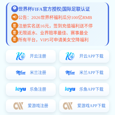
完美体育 · 值得信赖的体育数据平台
完美体育 专注于构建一个以赛事内容、数据服务与智能分析
为核心的数字生态平台，聚焦全球体育用户的实时信息与多