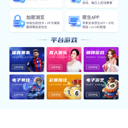
持续优化，数据驱动
平台基于用户行为分析，不断迭代功能细节与视觉交
互体验，结合 AI 智能算法与赛事数据，为用户提供
精准内容分发与个性化推荐，增强整体互动价值。
为什么全球用户都信赖完美体育？
我们不仅是体育赛事数据平台，更是一站式的信
息服务提供商。从实时数据同步到安全机制建
设，再到用户服务体系，完美体育始终致力于为
全球用户带来可靠、高效、便捷的综合体验。