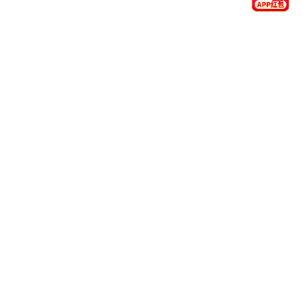
2023年12月20日 · App v5.4.0
世界杯期间数据展示全面提速
升级数据缓存方案，应对多场赛事同时加载时的性能压
力。
对球员动态与进球动画进行了流畅度优化，适配主流网
络环境。
新增“精彩回看”模块，重点赛事集锦支持一键快速回
放。
2023年11月2日 · App v5.3.6
电竞赛事专属页上线，强化交互体验
增设“战队动态”区块，涵盖近期赛程与战力变化。
适配旧机型夜间模式，解决字体样式兼容问题。
整体响应速度提升，页面切换更为顺滑。
2023年9月15日 · App v5.3.2