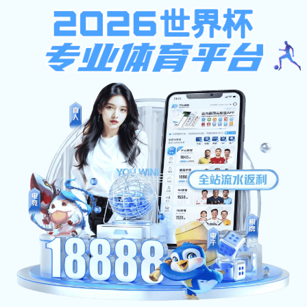
注册入口
全天更新 ·
完美体育
赛事
实时同步
无论您身在何处，
完美体育APP
为您带来高速、高
清、稳定的观赛体验。
下载客户端
网页端访问